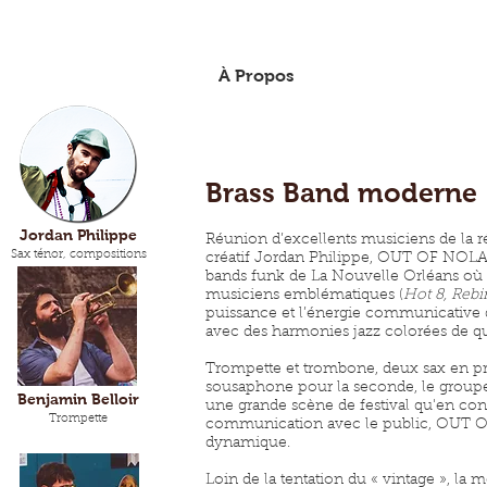
À Propos
News
Discog
Brass Band moderne
Jordan Philippe
Réunion d’excellents musiciens de la r
Sax ténor, compositions
créatif Jordan Philippe, OUT OF NOLA
bands funk de La Nouvelle Orléans où 
musiciens emblématiques (
Hot 8, Rebi
puissance et l’énergie communicative 
avec des harmonies jazz colorées de qu
Trompette et trombone, deux sax en prem
sousaphone pour la seconde, le groupe s
Benjamin Belloir
une grande scène de festival qu'en conc
Trompette
communication avec le public, OUT O
dynamique.
Loin de la tentation du « vintage », la 