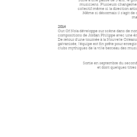
Suite à une pause de 3 ans, le gr
musiciens. Plusieurs changements 
collectif même si la direction art
Même si désormais il s’agit de 
ma
2014
Out Of Nola développe sur scène dans de nomb
compositions de Jordan Philippe avec une éne
De retour d’une tournée à la Nouvelle Orléans
galvanisée, l’équipe est fin prête pour enreg
clubs mythiques de la ville berceau des musiq
Sortie en septembre du second
et dont quelques titres
© 2015 Out 